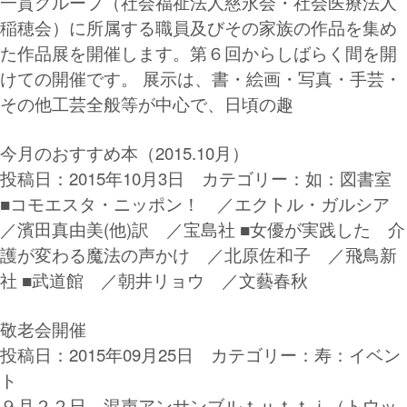
一貫グループ（社会福祉法人慈永会・社会医療法人
稲穂会）に所属する職員及びその家族の作品を集め
た作品展を開催します。第６回からしばらく間を開
けての開催です。 展示は、書・絵画・写真・手芸・
その他工芸全般等が中心で、日頃の趣
今月のおすすめ本（2015.10月）
投稿日：2015年10月3日 カテゴリー：
如：図書室
■コモエスタ・ニッポン！ ／エクトル・ガルシア
／濱田真由美(他)訳 ／宝島社 ■女優が実践した 介
護が変わる魔法の声かけ ／北原佐和子 ／飛鳥新
社 ■武道館 ／朝井リョウ ／文藝春秋
敬老会開催
投稿日：2015年09月25日 カテゴリー：
寿：イベン
ト
９月２２日、混声アンサンブルｔｕｔｔｉ（トウッ