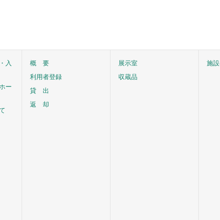
・入
概 要
展示室
施設
利用者登録
収蔵品
ホー
貸 出
返 却
て