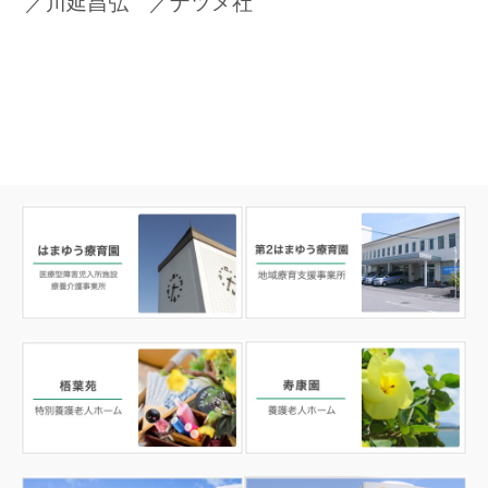
／川延昌弘 ／ナツメ社