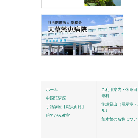
ホーム
ご利用案内・休館日
館料
中国語講座
施設貸出（展示室・
手話講座【職員向け】
ル）
絵てがみ教室
如水館の名称につい