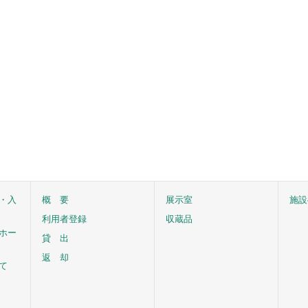
・入
概 要
展示室
施設
利用者登録
収蔵品
ホー
貸 出
返 却
て