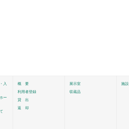
・入
概 要
展示室
施設
利用者登録
収蔵品
ホー
貸 出
返 却
て