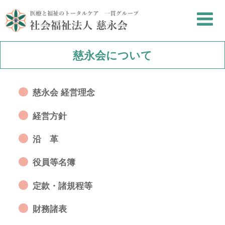
慈永会について
慈永会 経営理念
経営方針
沿 革
役員等名簿
定款・諸規程等
財務諸表