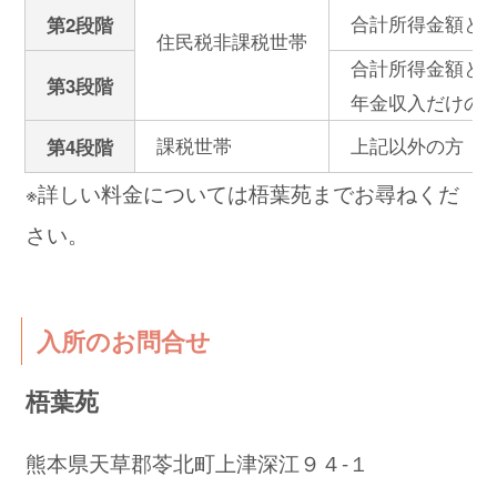
合計所得金額と年
第2段階
住民税非課税世帯
合計所得金額と年
第3段階
年金収入だけの場
課税世帯
上記以外の方
第4段階
※詳しい料金については梧葉苑までお尋ねくだ
さい。
入所のお問合せ
梧葉苑
熊本県天草郡苓北町上津深江９４‐１